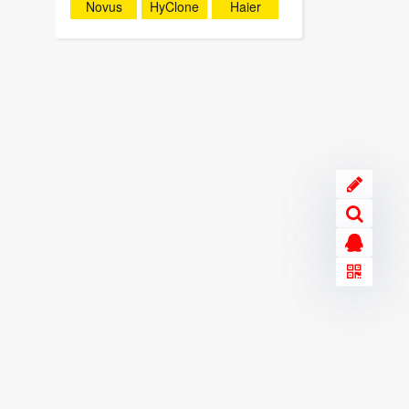
Novus
HyClone
Haier