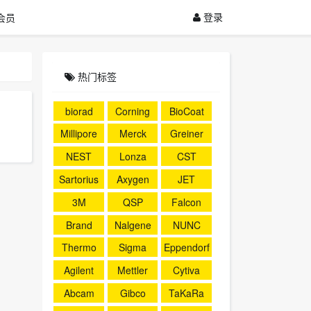
登录
会员
热门标签
biorad
Corning
BioCoat
Millipore
Merck
Greiner
NEST
Lonza
CST
Sartorius
Axygen
JET
3M
QSP
Falcon
Brand
Nalgene
NUNC
Thermo
Sigma
Eppendorf
Agilent
Mettler
Cytiva
Abcam
Gibco
TaKaRa