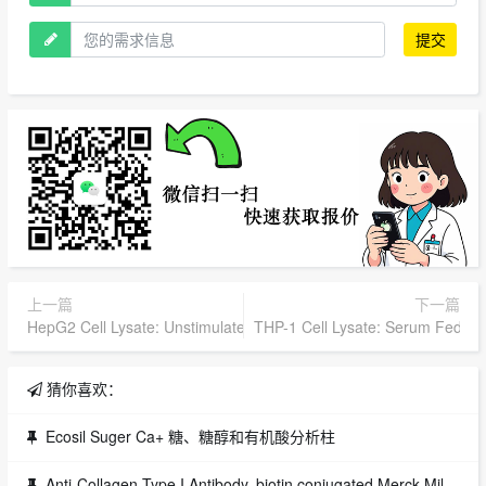
提交
上一篇
下一篇
HepG2 Cell Lysate: Unstimulated (2),Merck Millipore,货号：47-234
THP-1 Cell Lysate: Serum Fed,
猜你喜欢：
Ecosil Suger Ca+ 糖、糖醇和有机酸分析柱
Anti-Collagen Type I Antibody, biotin conjugated,Merck Millipore,1EA货号：AB758B