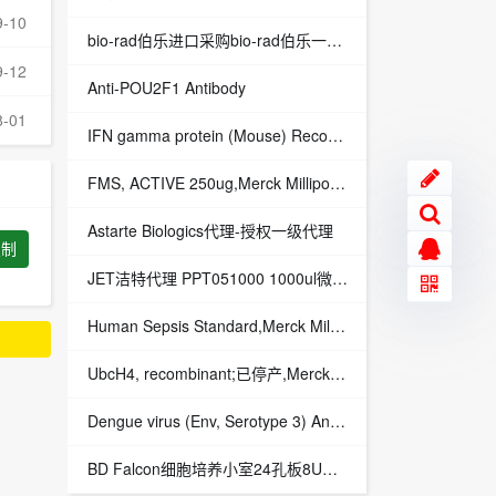
9-10
bio-rad伯乐进口采购bio-rad伯乐一级代理bio-rad原装伯乐代理伯乐Bio-Rad
9-12
Anti-POU2F1 Antibody
8-01
IFN gamma protein (Mouse) Recombinant Proteins
FMS, ACTIVE 250ug,Merck Millipore,1EA货号：14-551M
Astarte Biologics代理-授权一级代理
复制
JET洁特代理 PPT051000 1000ul微量吸头 Pipette Micro Tips100～1000ul本色,盒装,无酶,已消毒 PPT051000
Human Sepsis Standard,Merck Millipore,货号：LHSP-8063
UbcH4, recombinant;已停产,Merck Millipore,EA货号：14-859
Dengue virus (Env, Serotype 3) Antigen, Recombinant
BD Falcon细胞培养小室24孔板8UM透明PET膜353097BD 353097