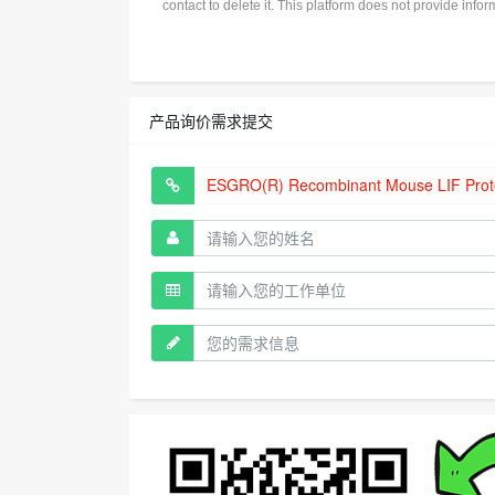
contact to delete it. This platform does not provide info
产品询价需求提交