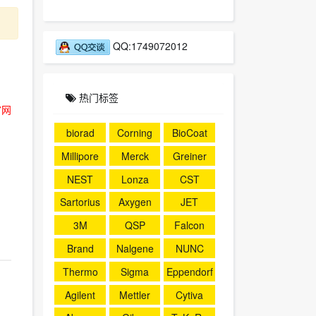
QQ:1749072012
热门标签
官网
biorad
Corning
BioCoat
Millipore
Merck
Greiner
NEST
Lonza
CST
Sartorius
Axygen
JET
3M
QSP
Falcon
Brand
Nalgene
NUNC
Thermo
Sigma
Eppendorf
Agilent
Mettler
Cytiva