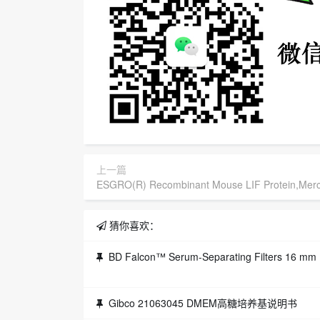
上一篇
ESGRO(R) Recombinant Mouse LIF Protein,Me
猜你喜欢：
BD Falcon™ Serum-Separating Filters 16 mm (us
Gibco 21063045 DMEM高糖培养基说明书