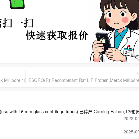
rck Millipore,1EA货号：ESG1106
ESGRO(R) Recombinant Rat LIF Protein,Merck Mill
e with 16 mm glass centrifuge tubes),已停产,Corning Falcon,12/箱货号：35511
2022-0
2025-0