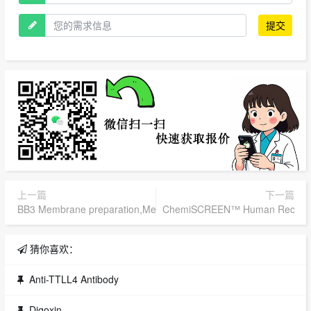
提交
上一篇
下一篇
BB3 Membrane preparation,Merck Millipore,1 mL (1 mg/mL)货
ChemiSCREEN™ Human Recombinan
猜你喜欢：
Anti-TTLL4 Antibody
Digoxin