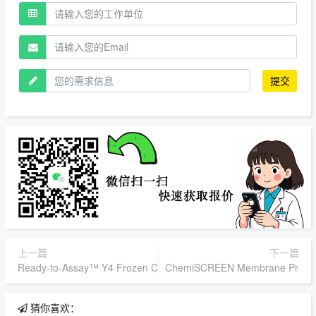
提交
上一篇
下一篇
Ready-to-Assay™ Y4 Frozen Cells,Merck Millipore,货号：HTS204
ChemiSCREEN Membrane Prepara
猜你喜欢：