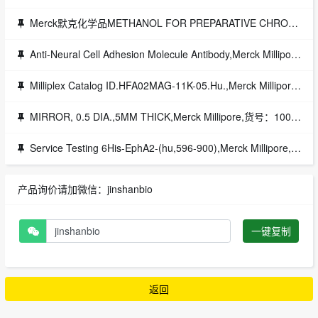
Merck默克化学品METHANOL FOR PREPARATIVE CHROMATOGRAPHY PREPSOLV
Anti-Neural Cell Adhesion Molecule Antibody,Merck Millipore,1EA货号：AB5032
Milliplex Catalog ID.HFA02MAG-11K-05.Hu.,Merck Millipore,EA货号：HFA02MAG-11K-05
MIRROR, 0.5 DIA.,5MM THICK,Merck Millipore,货号：1000-0520
Service Testing 6His-EphA2-(hu,596-900),Merck Millipore,货号：14-560HTIC
产品询价请加微信：jinshanbio
一键复制
返回