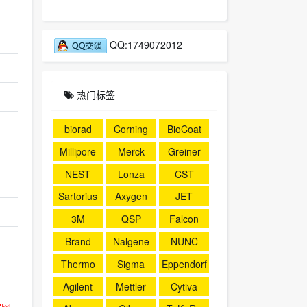
QQ:1749072012
热门标签
biorad
Corning
BioCoat
Millipore
Merck
Greiner
NEST
Lonza
CST
Sartorius
Axygen
JET
3M
QSP
Falcon
Brand
Nalgene
NUNC
Thermo
Sigma
Eppendorf
Agilent
Mettler
Cytiva
官网