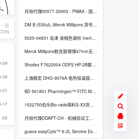
月旭代理00577-20003 - PWAX - 固相萃取小柱
DM B (530ul).,Merck Millipore,货号：33-013
下一篇
TIN
5020-04831 岛津 液相色谱柱 Inertsil LC 色谱柱 C8-3
Merck Millipore默克密理博47mm无菌培养皿PD2004705价格
9-09
Shodex F7622004 ODP2 HP-2B聚合物基质反相色谱柱 5μm 2x50mm
9-09
上海精宏 DHG-9076A 电热恒温鼓风干燥箱
6-01
BD 561801 Pharmingen™ FITC Mouse Anti-Rat CD3 现货 清库存
9-17
1522750伯乐Bio-rads填料S-X3货号1522750
1-02
月旭代理DDAPT-CH - 机械验证工具包 - 溶出耗材
guava easyCyte™ 6-2L Service Essential 1 year plan, after purchase,Merck Millipore,货号：0500-5320