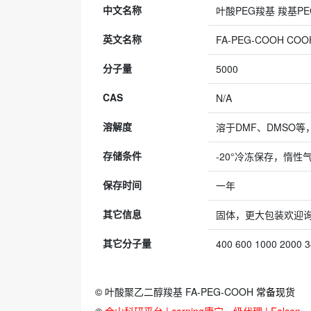
中文名称
叶酸PEG羧基 羧基P
英文名称
FA-PEG-COOH COOH
分子量
5000
CAS
N/A
溶解度
溶于DMF、DMSO等
存储条件
-20°冷冻保存，惰性
保存时间
一年
其它信息
固体，更大包装欢迎
其它分子量
400 600 1000 2000 
©
叶酸聚乙二醇羧基 FA-PEG-COOH
常备现货
©
金山科研平台 | corning康宁一级代理 | Falcon、Bi