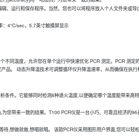
编辑、运行和保存程序。当然，您也可以将程序放入个人文件夹或导
速率：4°C/sec，5.7英寸触摸屏显示
C 的八个不同温度，允许您在单个运行中快速优化 PCR 测定。PCR 测定
产品。 动态升降温技术可调整循环仪升降温速率，从而确保在执行
化分析条件。它能够同时检测8种退火温度,以便确定哪个温度能带来高
热,为您带来一致的结果。T100 PCR仪是一台小巧、可靠且经济的96
等待,想做就做,想唱就唱。 该款PCR仪采用图形用户界面,您可以轻