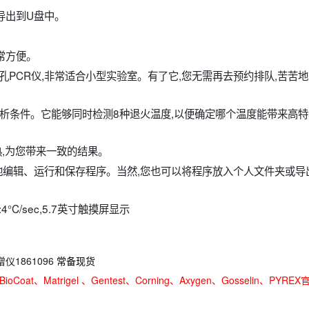
导出到U盘中。
常方便。
96孔PCR仪,非常适合小型实验室。有了它,您无需再去预约排队,苦苦
优化分析条件。它能够同时检测8种退火温度,以便确定哪个温度能带来高
加热,为您带来一致的结果。
松地编辑、运行和保存程序。当然,您也可以将程序放入个人文件夹或导
率:4°C/sec,5.7英寸触摸屏显示
仪1861096
常备现货
oCoat、Matrigel 、Gentest、Corning、Axygen、Gosselin、PYREX