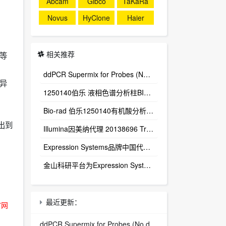
Abcam
Gibco
TaKaRa
Novus
HyClone
Haier
相关推荐
地等
ddPCR Supermix for Probes (No dUTP) 1863024
特异
1250140伯乐 液相色谱分析柱BIO-RAD Aminex HPX-87H Column
Bio-rad 伯乐1250140有机酸分析柱 1250129保护柱芯 1250131保护柱套
出到
‌Illumina因美纳代理 20138696 TruSight™ Oncology 500 v2 DNA Kit plus Illumina Connected Insights (48 samples)
Expression Systems品牌中国代理商
金山科研平台为Expression Systems（ES）中国独家代理商
最近更新：
官网
ddPCR Supermix for Probes (No dUTP) 1863024