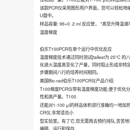
该款PCR仪采用图形用户界面，您可以轻松地
U盘中。
样品容量: 96×0 .2 ml 反应管， *髙至升降温
温度梯度
伯乐T100PCR在单个运行中优化反应
温度梯度技术通过同时测试[tallest为 25°
化退火温度髙至化了产量，同时阻止形成非特定
步骤期间八行的培养时间相同。
美国Bio-rad伯乐T100PCR仪产品介绍:
T100梯度PCR仪带有温度梯度功能,便于优
性和高产量。T100
还能对1-100 μl的样品体积进行准确均一地加
CR仪,非常适合小
型实验室。有了它,您无需再去预约排队,苦苦地
编辑、运行和保存