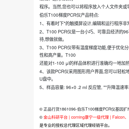
程序。当然,您也可以将程序放入个人文件夹或
伯乐T100梯度PCR仪产品特点:
1、有着时下*的触摸屏设计,编辑和运行程序非
2、T100 PCR仪是一台小巧、可靠且经济的
待,想做就做。
3、T100 PCR仪带有温度梯度功能,便于
性和高产量。T100
还能对1-100 μl的样品体积进行准确均一地
4、该款PCR仪采用图形用户界面,您可以轻
U盘中。
5、样品容量: 96×0 .2 ml 反应管, **升降温速
©
正品行货1861096-伯乐T100梯度PCR仪基因扩增
©
金山科研平台 | corning康宁一级代理 | Falcon、Bi
是专业的授权总代理区域代理经销平台。