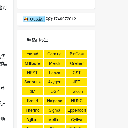
出到
QQ:1749072012
热门标签
biorad
Corning
BioCoat
的优
Millipore
Merck
Greiner
梯度
NEST
Lonza
CST
Sartorius
Axygen
JET
特异
3M
QSP
Falcon
Brand
Nalgene
NUNC
孔P
Thermo
Sigma
Eppendorf
松地
Agilent
Mettler
Cytiva