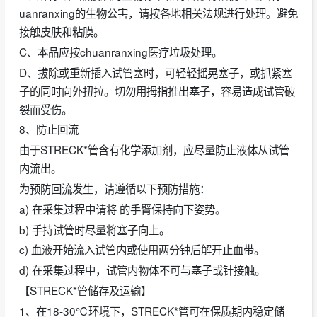
uanranxing的生物公害，请按各地相关法规进行处理。避免
接触皮肤和粘膜。
C、本品应按chuanranxing医疗垃圾处理。
D、拔除或重新插入试管塞时，可轻轻摇晃塞子，或抓紧塞
子的同时向外扭拉。切勿用拇指推出塞子，容易造成试管破
裂而受伤。
8、防止回流
由于STRECK*管含有化学添加剂，应尽量防止液体从试管
内流出。
为预防回流发生，请遵循以下预防措施：
a) 在采集过程中请将 的手臂保持向下姿势。
b) 手持试管时尽量将塞子向上。
c) 血液开始流入试管内或使用两分钟后解开止血带。
d) 在采集过程中，试管内物体不可与塞子或针接触。
【STRECK*管储存及运输】
1、在18-30℃环境下，STRECK*管可在保质期内稳定储