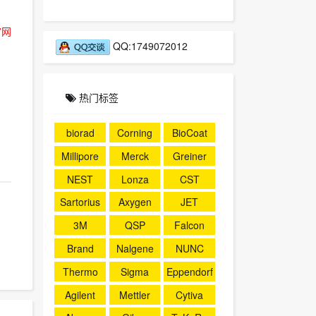
官网
QQ:1749072012
热门标签
biorad
Corning
BioCoat
Millipore
Merck
Greiner
NEST
Lonza
CST
Sartorius
Axygen
JET
3M
QSP
Falcon
Brand
Nalgene
NUNC
Thermo
Sigma
Eppendorf
Agilent
Mettler
Cytiva