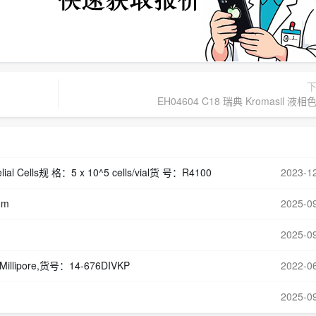
EH04604 C18 瑞典 Kromasil 液
l Cells规 格：5 x 10^5 cells/vial货 号：R4100
2023-1
mm
2025-0
2025-0
k Millipore,货号：14-676DIVKP
2022-0
2025-0