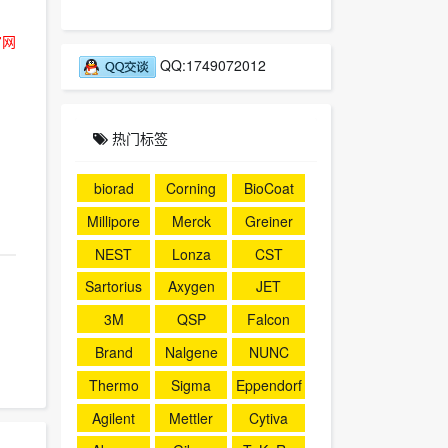
官网
QQ:1749072012
热门标签
biorad
Corning
BioCoat
Millipore
Merck
Greiner
NEST
Lonza
CST
Sartorius
Axygen
JET
3M
QSP
Falcon
Brand
Nalgene
NUNC
Thermo
Sigma
Eppendorf
Agilent
Mettler
Cytiva