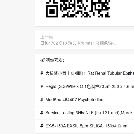
上一篇
EH04702 C18 瑞典 Kromasil 液相色谱柱
猜你喜欢：
大鼠肾小管上皮细胞：Rat Renal Tubular Epithelia
Regis (S,S)Whelk-O 1色谱柱20μm 250 x 4.6 
MedKoo 464407 Psychotridine
Service Testing 6His-NLK-(hu,121-end),Merc
EX-5-150A EXSIL 5µm SILICA 150x4.6mm