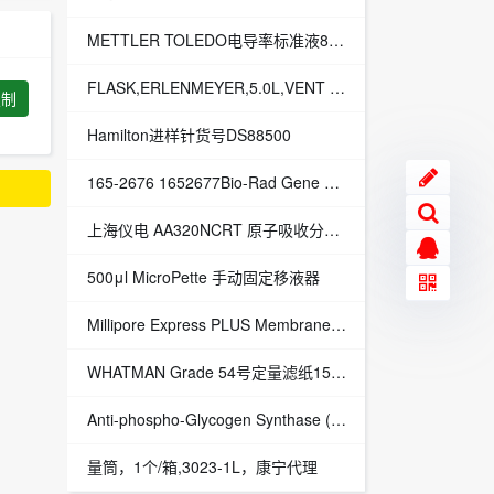
METTLER TOLEDO电导率标准液84us/cm 250mL 5130215351302153
FLASK,ERLENMEYER,5.0L,VENT CAP,W/BAFFLE BTM,S,IND,1/4，1个/包/4包/箱，型号431684，Corning，康宁代理
复制
Hamilton进样针货号DS88500
165-2676 1652677Bio-Rad Gene Pulser电穿孔缓冲液1652676
上海仪电 AA320NCRT 原子吸收分光光度计
500μl MicroPette 手动固定移液器
Millipore Express PLUS Membrane Filter,Merck Millipore,1EA货号：HPWP09050
WHATMAN Grade 54号定量滤纸150mm 1454-150 授权代理1454-090 1454-185
Anti-phospho-Glycogen Synthase (Ser727);已停产,Merck Millipore,EA货号：09-492
量筒，1个/箱,3023-1L，康宁代理