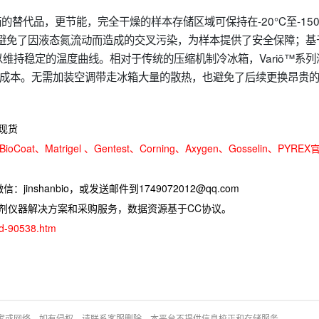
箱的替代品，更节能，完全干燥的样本存储区域可保持在-20°C至-150
基本避免了因液态氮流动而造成的交叉污染，为样本提供了安全保障；基
维持稳定的温度曲线。相对于传统的压缩机制冷冰箱，Variō™系列
行成本。无需加装空调带走冰箱大量的散热，也避免了后续更换昂贵
现货
oCoat、Matrigel 、Gentest、Corning、Axygen、Gosselin、PYREX
jinshanbio，或发送邮件到1749072012@qq.com
试剂仪器解决方案和采购服务，数据资源基于CC协议。
ad-90538.htm