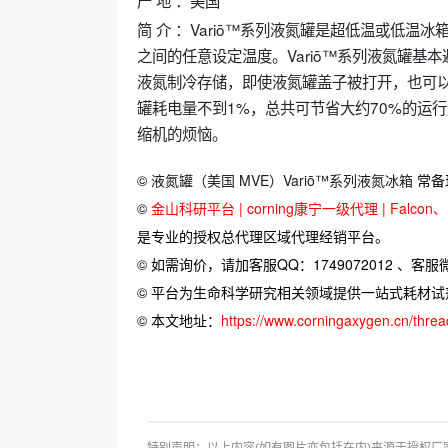
产 地 ：美国
简 介 ：Variō™系列液氮罐是超低温或低温冰
之间的任意设定温度。Variō™系列液氮罐
液氮制冷存储，即使液氮罐盖子被打开，也可以
罐耗电量不到1%，总共可节省大约70%的运
缩机的烦恼。
©
液氮罐（美国 MVE）Variō™系列液氮冰箱
常备
©
金山科研平台 | corning康宁一级代理 | Falcon、Bi
是专业的授权总代理区域代理经销平台。
© 如需询价，请加客服QQ：1749072012 、客服微信：
© 平台为生命科学研究相关领域提供一站式耗材
© 本文地址：
https://www.corningaxygen.cn/thre