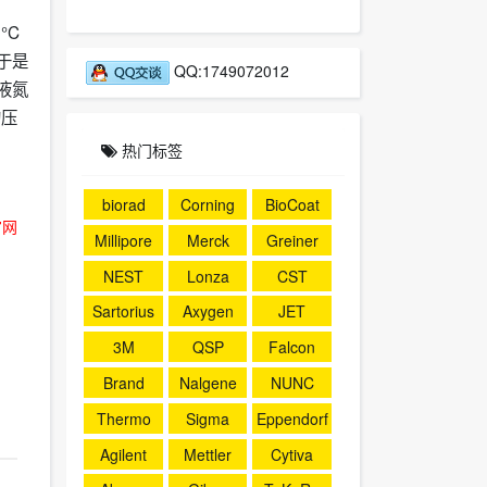
°C
于是
QQ:1749072012
液氮
的压
热门标签
biorad
Corning
BioCoat
官网
Millipore
Merck
Greiner
NEST
Lonza
CST
Sartorius
Axygen
JET
3M
QSP
Falcon
Brand
Nalgene
NUNC
Thermo
Sigma
Eppendorf
Agilent
Mettler
Cytiva