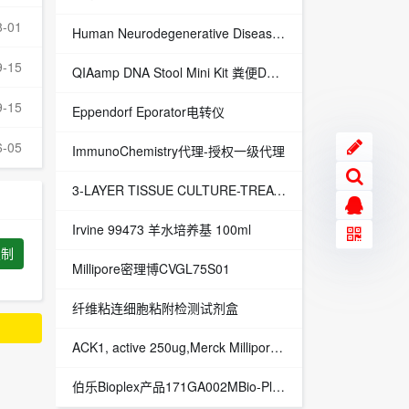
8-01
Human Neurodegenerative Disease Panel 1,Merck Millipore,货号：HNDG1-1036-1
9-15
QIAamp DNA Stool Mini Kit 粪便DNA基因组提取试剂盒qiagen51504
9-15
Eppendorf Eporator电转仪
6-05
ImmunoChemistry代理-授权一级代理
3-LAYER TISSUE CULTURE-TREATED, 525 CM 2,Corning Falcon,12/箱货号：353143
Irvine 99473 羊水培养基 100ml
复制
Millipore密理博CVGL75S01
纤维粘连细胞粘附检测试剂盒
ACK1, active 250ug,Merck Millipore,货号：14-756M
伯乐Bioplex产品171GA002MBio-PlexProMouseCytokineIL-17F伯乐Bio-Rad