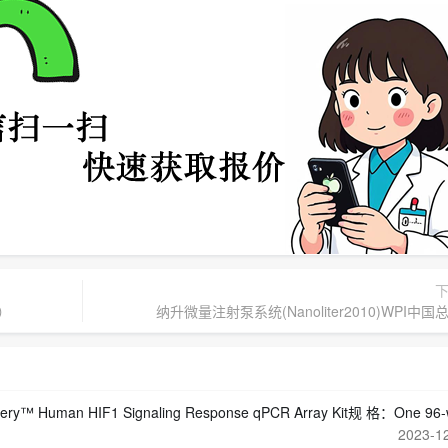
E）
纳升微量注射泵系统(Nanoliter2010)WPI中国
ing Response qPCR Array Kit规 格：One 96-well plate, one 20ul reaction per 
2023-1