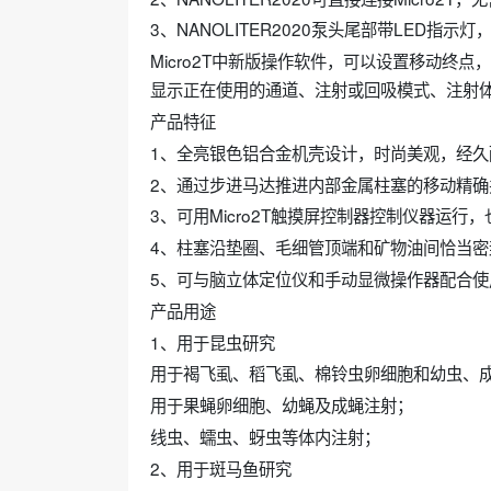
3、NANOLITER2020泵头尾部带LED
Micro2T中新版操作软件，可以设置移动终
显示正在使用的通道、注射或回吸模式、注射
产品特征
1、全亮银色铝合金机壳设计，时尚美观，经久
2、通过步进马达推进内部金属柱塞的移动精
3、可用Micro2T触摸屏控制器控制仪器运行，
4、柱塞沿垫圈、毛细管顶端和矿物油间恰当
5、可与脑立体定位仪和手动显微操作器配合使
产品用途
1、用于昆虫研究
用于褐飞虱、稻飞虱、棉铃虫卵细胞和幼虫、
用于果蝇卵细胞、幼蝇及成蝇注射；
线虫、蠕虫、蚜虫等体内注射；
2、用于斑马鱼研究