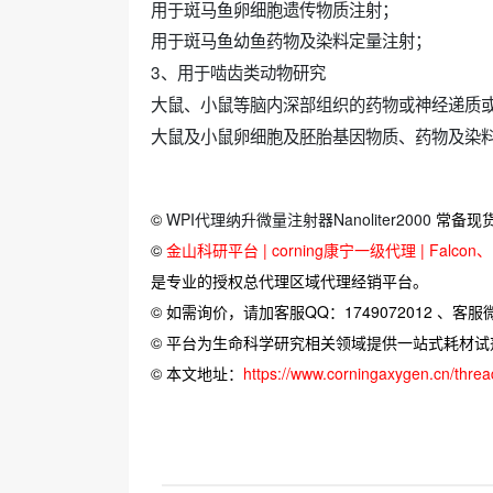
用于斑马鱼卵细胞遗传物质注射；
用于斑马鱼幼鱼药物及染料定量注射；
3、用于啮齿类动物研究
大鼠、小鼠等脑内深部组织的药物或神经递质
大鼠及小鼠卵细胞及胚胎基因物质、药物及染
©
WPI代理纳升微量注射器Nanoliter2000
常备现
©
金山科研平台 | corning康宁一级代理 | Falcon、Bi
是专业的授权总代理区域代理经销平台。
© 如需询价，请加客服QQ：1749072012 、客服微信：
© 平台为生命科学研究相关领域提供一站式耗材
© 本文地址：
https://www.corningaxygen.cn/thre