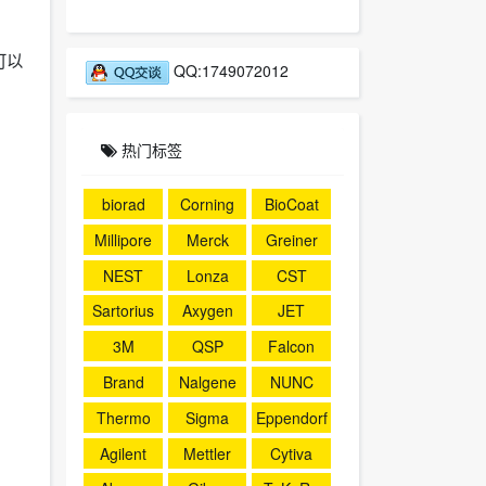
可以
QQ:1749072012
热门标签
biorad
Corning
BioCoat
Millipore
Merck
Greiner
NEST
Lonza
CST
Sartorius
Axygen
JET
3M
QSP
Falcon
Brand
Nalgene
NUNC
Thermo
Sigma
Eppendorf
Agilent
Mettler
Cytiva