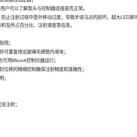
指示灯，用户可以了解泵头与控制器连接是否正常。
点， 防止注射过程中意外移动过度，导致步进马达的损坏。超大LED屏
体积及所占百分比、注射速度等信息。
耐用；
确并可重复排出玻璃毛细管内液体；
也可用Micro4控制仪器运行；
密封位移的精细控制确保注射精度和准确性；
用；
成虫注射；