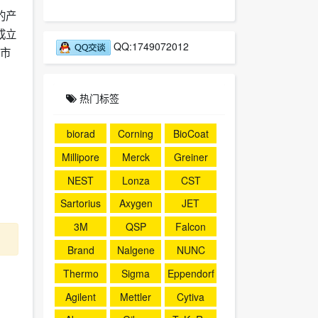
的产
成立
QQ:1749072012
要市
热门标签
biorad
Corning
BioCoat
Millipore
Merck
Greiner
NEST
Lonza
CST
Sartorius
Axygen
JET
3M
QSP
Falcon
Brand
Nalgene
NUNC
Thermo
Sigma
Eppendorf
Agilent
Mettler
Cytiva