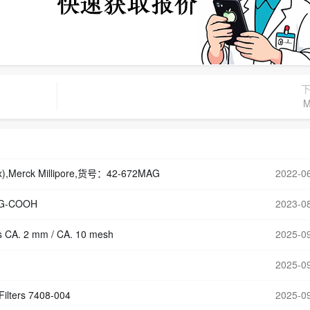
M
20x),Merck Millipore,货号：42-672MAG
2022-0
-COOH
2023-0
CA. 2 mm / CA. 10 mesh
2025-0
2025-0
ters 7408-004
2025-0