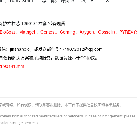
umn , 150×7.8mm
糖、酸、醇类
9
氢
8
1–3
柱保护柱柱芯 1250131柱套
常备现货
oCoat、Matrigel 、Gentest、Corning、Axygen、Gosselin、PYREX
jinshanbio，或发送邮件到1749072012@qq.com
试剂仪器解决方案和采购服务，数据资源基于CC协议。
ad-90441.htm
厂家或网络，如有侵权，请联系客服删除，本平台不提供信息校正和存储服务。
y)comes from authorized manufacturers or networks. In case of infringement, please
rmation storage services.