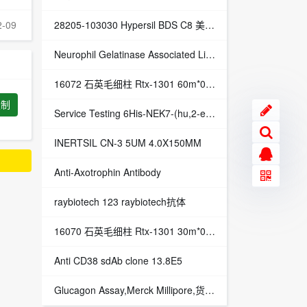
2-09
28205-103030 Hypersil BDS C8 美国热电 赛默飞世尔 Thermo 液相色谱柱
Neurophil Gelatinase Associated Lipocalin (NGAL) (Western Blot Control)
16072 石英毛细柱 Rtx-1301 60m*0.32mm*1.50μm
复制
Service Testing 6His-NEK7-(hu,2-end),Merck Millipore,货号：14-565DIVIC
INERTSIL CN-3 5UM 4.0X150MM
Anti-Axotrophin Antibody
raybiotech 123 raybiotech抗体
16070 石英毛细柱 Rtx-1301 30m*0.53mm*1.50μm
Anti CD38 sdAb clone 13.8E5
Glucagon Assay,Merck Millipore,货号：GL-32L1