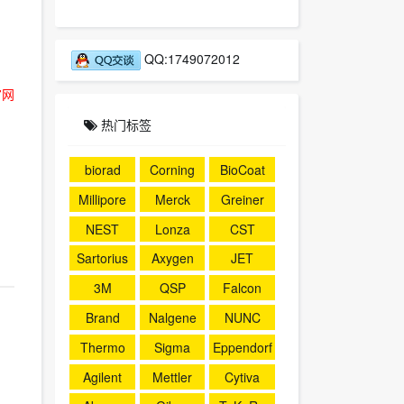
QQ:1749072012
官网
热门标签
biorad
Corning
BioCoat
Millipore
Merck
Greiner
NEST
Lonza
CST
Sartorius
Axygen
JET
3M
QSP
Falcon
Brand
Nalgene
NUNC
Thermo
Sigma
Eppendorf
Agilent
Mettler
Cytiva