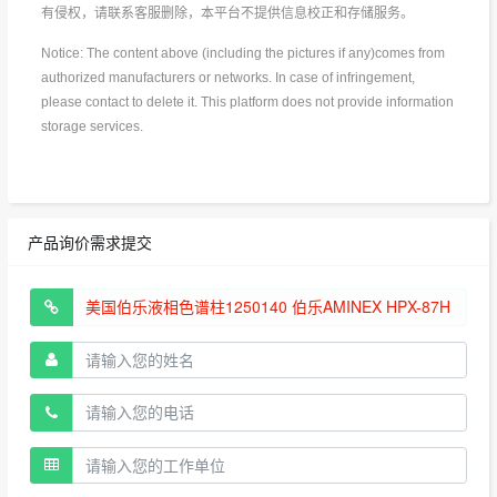
有侵权，请联系客服删除，本平台不提供信息校正和存储服务。
Notice: The content above (including the pictures if any)comes from
authorized manufacturers or networks. In case of infringement,
please contact to delete it. This platform does not provide information
storage services.
产品询价需求提交