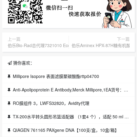
上一篇
下一篇
伯乐Bio-Rad总代理7321010 Econo Pac®色谱柱/层析柱
伯乐Aminex HPX-87H糖有机酸分析色
猜你喜欢：
Millipore Isopore 表面滤膜聚碳酸酯rttp04700
Anti-Apolipoprotein E Antibody,Merck Millipore,1EA货号：AB947
RO膜组件 3，LWFS32820，Avidity代理
TX-200水平转头圆形吊篮适配器 （1套4 个），适配 50 ml 尖底管或Skirted管，75003803，Thermofisher，赛默飞世尔代理
QIAGEN 761165 PAXgene DNA【100支/盒，10盒/箱】